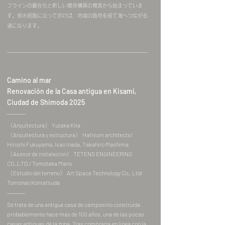
フラインの顕在化と新しい関係構築の模索から始まっていま
す。排水経路に沿って歩けば、地域の路地を経て海へつながる
道になります。
Camino al mar
Renovación de la Casa antigua en Kisami,
Ciudad de Shimoda 2025
〈Arquitectura〉 Yutaka Kita
〈Arquitectura y estructura〉 Hafnium architects/
Hiroshi Fukuyama, Isao Inada, Takahiro Mashima
〈Asesor de instalacion〉 TETENS ENGINEERING
CO.,LTD./ Tomotaka Mano
〈Estudio del terreno〉 Art Space Technology Co,. Ltd/
Tomonao Komatsuda
Se trata de una antigua casa de campesino construida
probablemente hace más de 100 años, una de las pocas
casas antiguas de la zona. Tras comprarla en línea con la