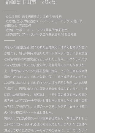
|静岡県下田市 2025
〈設計監理〉喜多裕建築設計事務所/喜多裕
〈設計監理及び構造設計〉ハフニアムアーキテクツ/福山弘，
稲田勲保，真島嵩啓
〈設備 サポート〉テーテンス事務所/真野智敬
〈地盤踏査〉アートスペース工学株式会社/小松田知直
おそらく明治以前に建てられた百姓家で、地域でも希少な古い
家屋です。別荘利用を意図したネット購入後に詳しい状態調査
と背後の山林の地盤踏査を行いました。結果、山林からの雨水
および土砂に対しての安全対策、建物足元の抜本的なやりか
え、現代的なスペックの居住設備の導入、という三点を改修計
画の柱としました。山林と建物の間（山地と沖積低地の地形的
な境界にあたる）に山林約0.6haの排水範囲を考慮した排水管
を埋設し、周辺地域との共同排水機能を補完しています。山林
に面した建物部分は一部解体し、土砂対策の擁壁を含め多重防
御を施したアプローチ空間としました。腐食した柱は健全な部
分を残して根継ぎし、金物のベースをはかせて土間仕上げ兼用
のベタ基礎に埋設・一体化しました。
家屋としてはある意味一旦限界を迎えており、解体してももっ
たいなくないと言われるような状況でした。また新たに環境へ
適合してゆくためのもう一サイクルの過程は、ローカルなライ