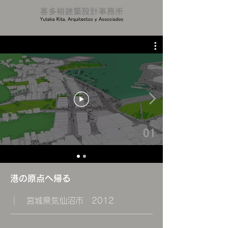
港の原点へ帰る
｜ 宮城県気仙沼市 2012